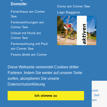
Domizile:
Como am Comer See
Ferienhaus am Comer
Lago Maggiore
See
Ferienwohnungen am
Comer See
Urlaub mit Hund am
Comer See
Ferienwohnung mit Pool
am Comer See
Fewos direkt am Comer
See
Unterkunft Comer See
Diese Webseite verwendet Cookies dritter
Parteien. Indem Sie weiter auf unserer Seite
surfen, akzeptieren Sie unsere
Datenschutzerklärung
© Comolake Homes - Ihr Zuhause im Urlaub. Ferienhäuser
und Ferienwohnungen von Privat - günstig und gepflegt. Seit
Ich stimme zu
über 15 Jahren der Experte für Urlaub im Ferienhaus am
Comer See.