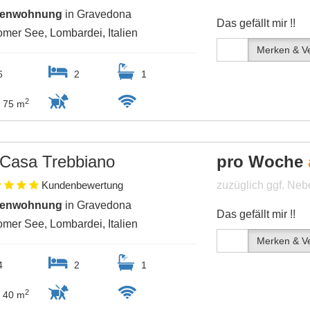
ienwohnung
in Gravedona
Das gefällt mir !!
mer See, Lombardei, Italien
Merken & Ve
6
2
1
2
75 m
Casa Trebbiano
pro Woche
Kundenbewertung
zuzüglich ggf. Ne
ienwohnung
in Gravedona
Das gefällt mir !!
mer See, Lombardei, Italien
Merken & Ve
4
2
1
2
40 m