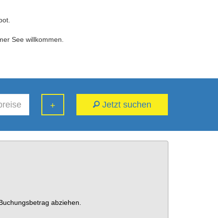
bot.
omer See willkommen.
Jetzt suchen
+
 Buchungsbetrag abziehen.