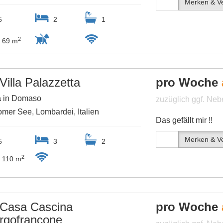
Merken & Ve
5
2
1
2
69 m
Villa Palazzetta
pro Woche
a
in Domaso
zuzüglich ggf. Ne
mer See, Lombardei, Italien
Das gefällt mir !!
Merken & Ve
5
3
2
2
110 m
Casa Cascina
pro Woche
rgofrancone