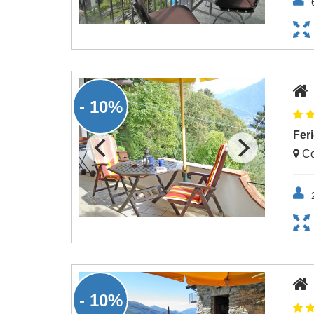
- 10%
Fer
Co
- 10%