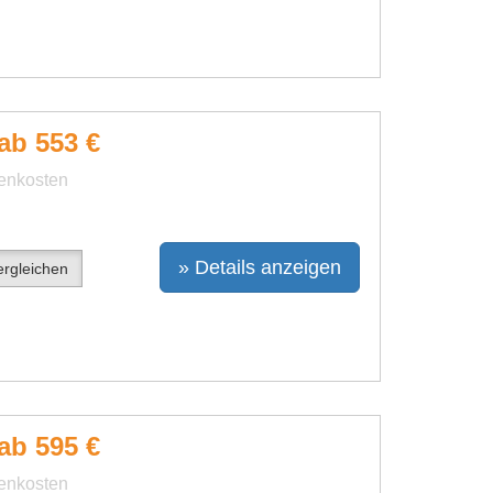
ab 553 €
benkosten
» Details anzeigen
rgleichen
ab 595 €
benkosten