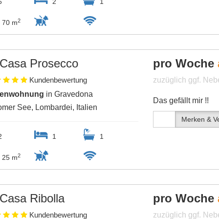
6
2
1
2
70 m
Casa Prosecco
pro Woche
Kundenbewertung
zuzüglich ggf. Ne
ienwohnung
in Gravedona
Das gefällt mir !!
mer See, Lombardei, Italien
Merken & Ve
2
1
1
2
25 m
Casa Ribolla
pro Woche
Kundenbewertung
zuzüglich ggf. Ne