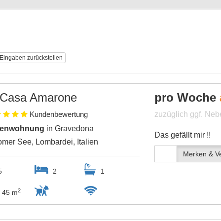
 Eingaben zurückstellen
Casa Amarone
pro Woche
Kundenbewertung
zuzüglich ggf. Ne
ienwohnung
in Gravedona
Das gefällt mir !!
mer See, Lombardei, Italien
Merken & Ve
5
2
1
2
45 m