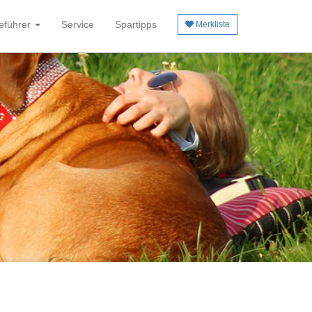
eführer
Service
Spartipps
Merkliste