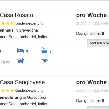
Casa Rosato
pro Woche
Kundenbewertung
zuzüglich ggf. Ne
ienhaus
in Gravedona
Das gefällt mir !!
mer See, Lombardei, Italien
Merken & Ve
8
3
2
2
75 m
Casa Sangiovese
pro Woche
Kundenbewertung
zuzüglich ggf. Ne
ienwohnung
in Gravedona
Das gefällt mir !!
mer See, Lombardei, Italien