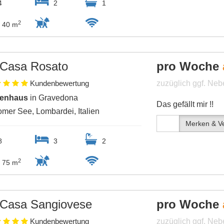
4
2
1
2
40 m
Casa Rosato
pro Woche
Kundenbewertung
zuzüglich ggf. Ne
ienhaus
in Gravedona
Das gefällt mir !!
mer See, Lombardei, Italien
Merken & Ve
8
3
2
2
75 m
Casa Sangiovese
pro Woche
Kundenbewertung
zuzüglich ggf. Ne