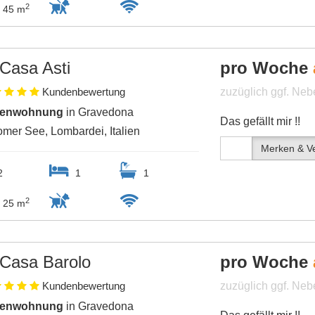
2
45 m
Casa Asti
pro Woche
Kundenbewertung
zuzüglich ggf. Ne
ienwohnung
in Gravedona
Das gefällt mir !!
mer See, Lombardei, Italien
Merken & Ve
2
1
1
2
25 m
Casa Barolo
pro Woche
Kundenbewertung
zuzüglich ggf. Ne
ienwohnung
in Gravedona