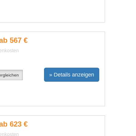
ab 567 €
benkosten
» Details anzeigen
rgleichen
ab 623 €
benkosten