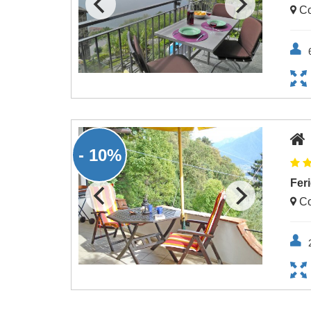
Co
- 10%
Fer
Co