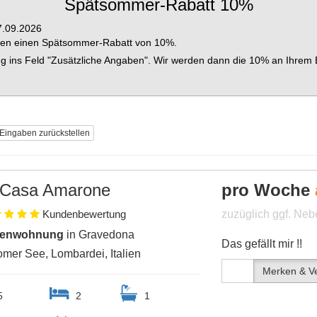
Spätsommer-Rabatt 10%
7.09.2026
hnen einen Spätsommer-Rabatt von 10%.
 ins Feld "Zusätzliche Angaben". Wir werden dann die 10% an Ihrem
 Eingaben zurückstellen
Casa Amarone
pro Woche
Kundenbewertung
zuzüglich ggf. Ne
ienwohnung
in Gravedona
Das gefällt mir !!
mer See, Lombardei, Italien
Merken & Ve
5
2
1