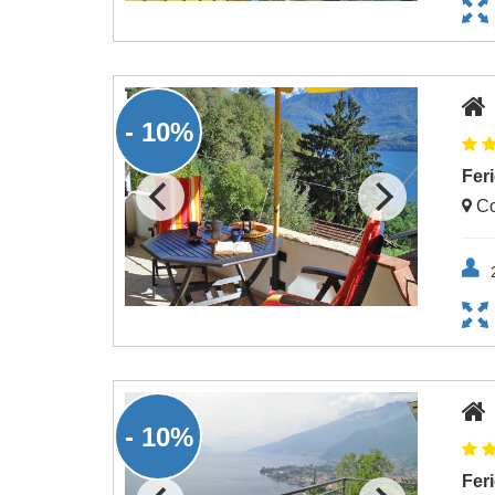
- 10%
Fer
Co
- 10%
Fer