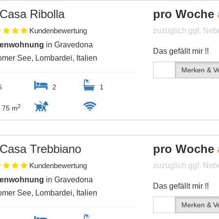
Casa Ribolla
pro Woche
Kundenbewertung
zuzüglich ggf. Ne
ienwohnung
in Gravedona
Das gefällt mir !!
mer See, Lombardei, Italien
Merken & Ve
6
2
1
2
75 m
Casa Trebbiano
pro Woche
Kundenbewertung
zuzüglich ggf. Ne
ienwohnung
in Gravedona
Das gefällt mir !!
mer See, Lombardei, Italien
Merken & Ve