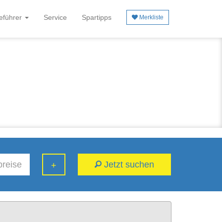
eführer
Service
Spartipps
Merkliste
Jetzt suchen
+