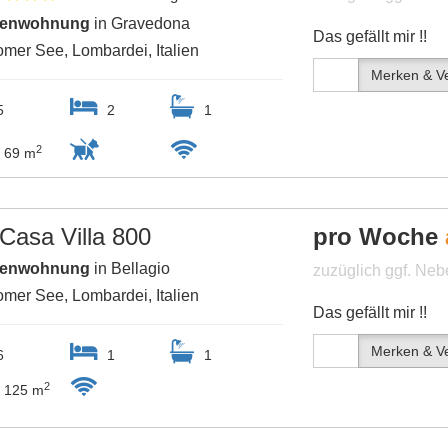
ienwohnung
in Gravedona
Das gefällt mir !!
mer See, Lombardei, Italien
Merken & Ve
5
2
1
2
69 m
Casa Villa 800
pro Woche
ienwohnung
in Bellagio
zuzüglich ggf. Ne
mer See, Lombardei, Italien
Das gefällt mir !!
Merken & Ve
6
1
1
2
125 m