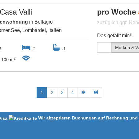
Casa Valli
pro Woche
ienwohnung
in Bellagio
zuzüglich ggf. Ne
mer See, Lombardei, Italien
Das gefällt mir !!
Merken & Ve
6
2
1
2
100 m
1
2
3
4
Wir akzeptieren Buchungen auf Rechnung und m