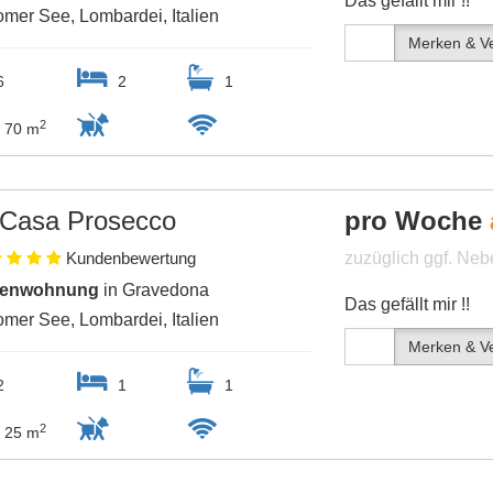
Das gefällt mir !!
mer See, Lombardei, Italien
Merken & Ve
6
2
1
2
70 m
Casa Prosecco
pro Woche
Kundenbewertung
zuzüglich ggf. Ne
ienwohnung
in Gravedona
Das gefällt mir !!
mer See, Lombardei, Italien
Merken & Ve
2
1
1
2
25 m