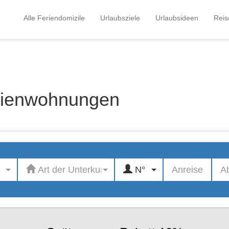
Alle Feriendomizile
Urlaubsziele
Urlaubsideen
Reis
rienwohnungen
Art der Unterkunft
N°