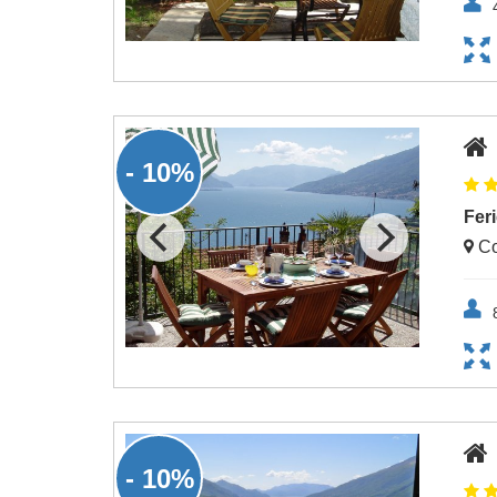
- 10%
Fer
Co
- 10%