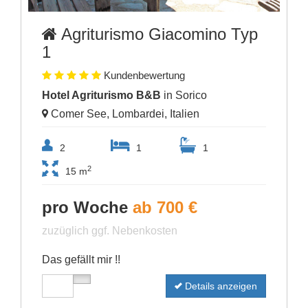
Agriturismo Giacomino Typ
1
Kundenbewertung
Hotel Agriturismo B&B
in Sorico
Comer See, Lombardei, Italien
2
1
1
2
15 m
pro Woche
ab 700 €
zuzüglich ggf. Nebenkosten
Das gefällt mir !!
Details anzeigen