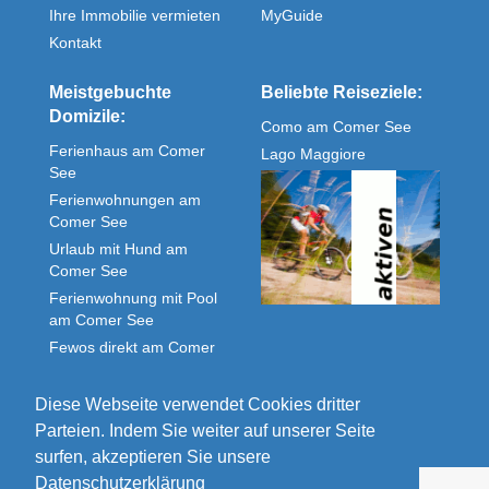
Ihre Immobilie vermieten
MyGuide
Kontakt
Meistgebuchte
Beliebte Reiseziele:
Domizile:
Como am Comer See
Ferienhaus am Comer
Lago Maggiore
See
Ferienwohnungen am
Comer See
Urlaub mit Hund am
Comer See
Ferienwohnung mit Pool
am Comer See
Fewos direkt am Comer
See
Unterkunft Comer See
Diese Webseite verwendet Cookies dritter
Parteien. Indem Sie weiter auf unserer Seite
surfen, akzeptieren Sie unsere
Datenschutzerklärung