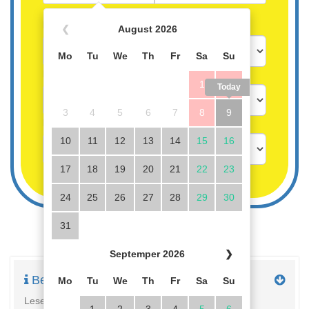
Personen
❮
August 2026
Mo
Tu
We
Th
Fr
Sa
Su
Kinder über 3 Jahre
1
2
Today
3
4
5
6
7
8
9
Kinder bis 3 Jahre gratis
10
11
12
13
14
15
16
17
18
19
20
21
22
23
24
25
26
27
28
29
30
31
Septemper 2026
❯
Beschreibung
Mo
Tu
We
Th
Fr
Sa
Su
Lesen Sie hier die ganze Objektbeschreibung