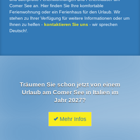
Comer See an. Hier finden Sie Ihre komfortable
Ferienwohnung oder ein Ferienhaus für den Urlaub. Wir
stehen zu Ihrer Verfügung für weitere Informationen oder um
Ihnen zu helfen -
kontaktieren Sie uns
- wir sprechen
Deutsch!.
Träumen Sie schon jetzt von einem
Urlaub am Comer See in Italien im
Jahr 2027?
Mehr Infos