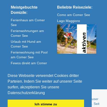
Meistgebuchte
Beliebte Reiseziele:
Domizile:
Como am Comer See
Ferienhaus am Comer
Lago Maggiore
See
Ferienwohnungen am
Comer See
Urlaub mit Hund am
Comer See
Ferienwohnung mit Pool
am Comer See
Fewos direkt am Comer
See
Unterkunft Comer See
Diese Webseite verwendet Cookies dritter
Parteien. Indem Sie weiter auf unserer Seite
surfen, akzeptieren Sie unsere
Datenschutzerklärung
© Comolake Homes - Ihr Zuhause im Urlaub. Ferienhäuser
und Ferienwohnungen von Privat - günstig und gepflegt. Seit
Ich stimme zu