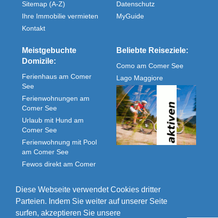
Sitemap (A-Z)
Datenschutz
Ihre Immobilie vermieten
MyGuide
Kontakt
Meistgebuchte
Beliebte Reiseziele:
Domizile:
Como am Comer See
Ferienhaus am Comer
Lago Maggiore
See
Ferienwohnungen am
Comer See
Urlaub mit Hund am
Comer See
Ferienwohnung mit Pool
am Comer See
Fewos direkt am Comer
See
Unterkunft Comer See
Diese Webseite verwendet Cookies dritter
Parteien. Indem Sie weiter auf unserer Seite
surfen, akzeptieren Sie unsere