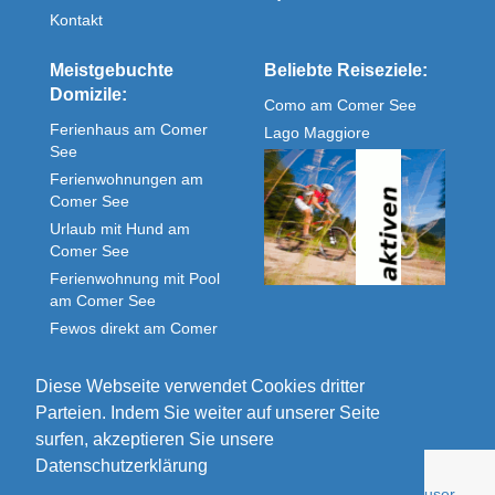
Kontakt
Meistgebuchte
Beliebte Reiseziele:
Domizile:
Como am Comer See
Ferienhaus am Comer
Lago Maggiore
See
Ferienwohnungen am
Comer See
Urlaub mit Hund am
Comer See
Ferienwohnung mit Pool
am Comer See
Fewos direkt am Comer
See
Unterkunft Comer See
Diese Webseite verwendet Cookies dritter
Parteien. Indem Sie weiter auf unserer Seite
surfen, akzeptieren Sie unsere
Datenschutzerklärung
© Comolake Homes - Ihr Zuhause im Urlaub. Ferienhäuser