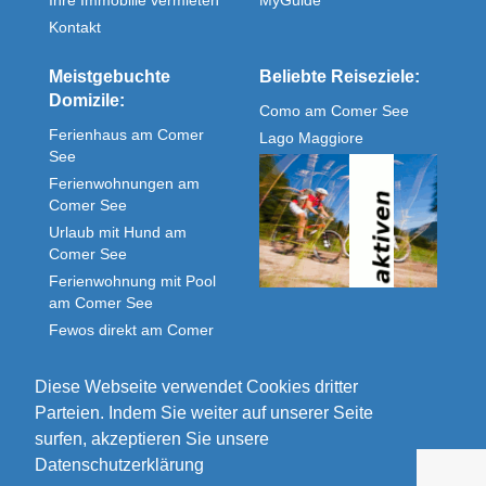
Ihre Immobilie vermieten
MyGuide
Kontakt
Meistgebuchte
Beliebte Reiseziele:
Domizile:
Como am Comer See
Ferienhaus am Comer
Lago Maggiore
See
Ferienwohnungen am
Comer See
Urlaub mit Hund am
Comer See
Ferienwohnung mit Pool
am Comer See
Fewos direkt am Comer
See
Unterkunft Comer See
Diese Webseite verwendet Cookies dritter
Parteien. Indem Sie weiter auf unserer Seite
surfen, akzeptieren Sie unsere
Datenschutzerklärung